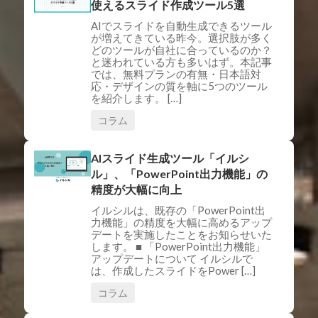
使えるスライド作成ツール5選
AIでスライドを自動生成できるツール
が増えてきている昨今。選択肢が多く
どのツールが自社に合っているのか？
と迷われている方も多いはず。本記事
では、無料プランの有無・日本語対
応・デザインの質を軸に5つのツール
を紹介します。 […]
コラム
AIスライド生成ツール「イルシ
ル」、「PowerPoint出力機能」の
精度が大幅に向上
イルシルは、既存の「PowerPoint出
力機能」の精度を大幅に高めるアップ
デートを実施したことをお知らせいた
します。 ■ 「PowerPoint出力機能」
アップデートについて イルシルで
は、作成したスライドをPower […]
コラム