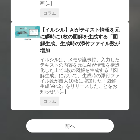
画 […]
コラム
【イルシル】AIがテキスト情報を元
に瞬時に1枚の図解を生成する「図
解生成」生成時の添付ファイル数が
増加
イルシルは、メモや議事録、入力した
テキストの内容を元にAIが情報を構造
化した上で1枚の図解を生成する「図
解生成」において、生成時の添付ファ
イル数が最大10枚に増加した「図解
生成 Ver.2」をリリースしたことをお
知らせい […]
コラム
投
稿
ナ
前へ
ビ
ゲ
ー