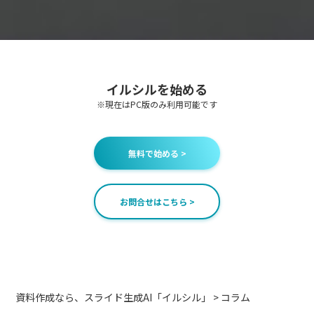
シ
ョ
ン
イルシルを始める
※現在はPC版のみ利用可能です
無料で始める >
お問合せはこちら >
資料作成なら、スライド生成AI「イルシル」
>
コラム