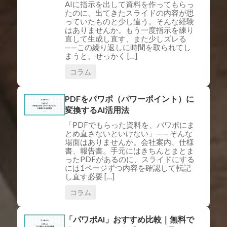
AIに指示を出して資料を作ってもらっ
たのに、出てきたスライドの内容が思
っていたものと少し違う。そんな経験
はありませんか。もう一度指示を練り
直して生成し直す、また少しズレる
——この繰り返しに時間を取られてし
まうと、せっかく […]
コラム
PDFをパワポ（パワーポイント）に
変換するAI活用法
「PDFでもらった資料を、パワポにま
とめ直さないといけない」—— そんな
場面はありませんか。会社案内、仕様
書、報告書。手元にはきちんとまとま
ったPDFがあるのに、スライドにする
には1ページずつ内容を確認して転記
し直す必要 […]
コラム
「パワポAI」おすすめ比較｜無料で