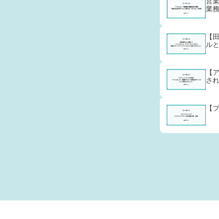
営業
業
【
ル
【
さ
【