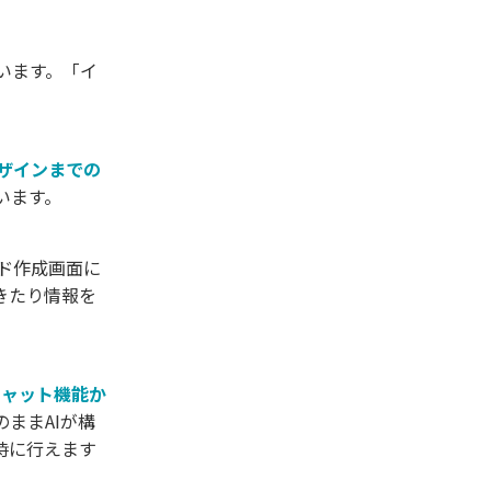
います。「イ
ザインまでの
います。
イド作成画面に
きたり情報を
Iチャット機能か
ままAIが構
時に行えます