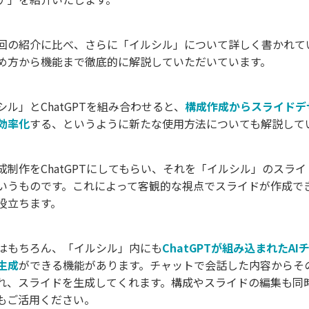
回の紹介に比べ、さらに「イルシル」について詳しく書かれて
め方から機能まで徹底的に解説していただいています。
ル」とChatGPTを組み合わせると、
構成作成からスライドデ
効率化
する、というように新たな使用方法についても解説して
成制作をChatGPTにしてもらい、それを「イルシル」のスラ
いうものです。これによって客観的な視点でスライドが作成で
役立ちます。
はもちろん、「イルシル」内にも
ChatGPTが組み込まれたA
生成
ができる機能があります。チャットで会話した内容からその
れ、スライドを生成してくれます。構成やスライドの編集も同
もご活用ください。