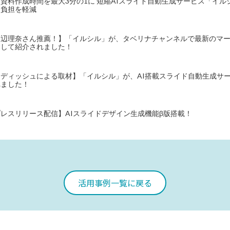
資料作成時間を最大3分の1に 短縮AIスライド自動生成サービス「イル
務負担を軽減
田辺理奈さん推薦！】「イルシル」が、タベリナチャンネルで最新のマ
として紹介されました！
アディッシュによる取材】「イルシル」が、AI搭載スライド自動生成サ
れました！
プレスリリース配信】AIスライドデザイン生成機能β版搭載！
活用事例一覧に戻る