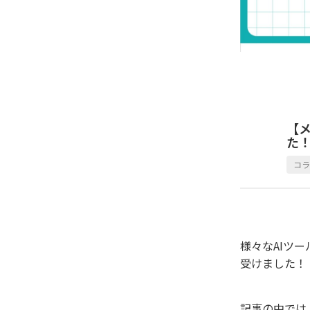
【メ
た
コ
様々なAIツー
受けました！
記事の中では