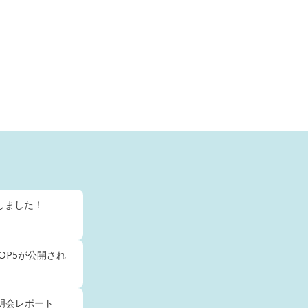
しました！
OP5が公開され
明会レポート