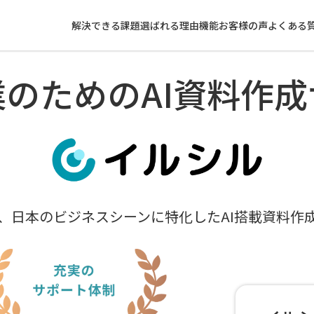
解決できる課題
選ばれる理由
機能
お客様の声
よくある
業のための
AI資料作
、日本のビジネスシーンに特化したAI搭載資料作