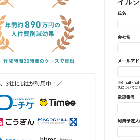
イルシ
氏名
会社名
メールアド
上、3社に1社が利用中！／
※Gmail・
スについては
電話番号
利用予定人