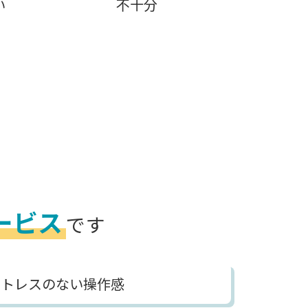
い
不十分
ービス
です
ストレスのない操作感