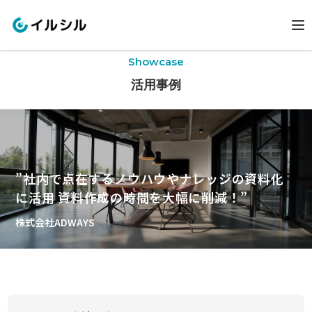
Showcase
活用事例
”社内で点在するノウハウやナレッジの資料化
に活用 資料作成の時間を大幅に削減！”
株式会社ADWAYS